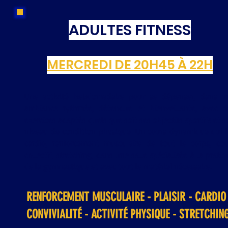
ADULTES FITNESS
MERCREDI DE 20H45 À 22H
Une activité hebdomadaire pour se dépenser, dans u
ambiance rythmée, détendue et bienveillante, avec d
exercices adaptés quels que soit ses objectifs sportifs et 
niveau de condition physique. Un cours dynamique qui li
cardio, renforcement musculaire de tout le corps, cou
collectif, stretching, dans une salle spécialisée à la prati
de la gymnastique et avec tout le matériel nécessaire.
RENFORCEMENT MUSCULAIRE - PLAISIR - CARDIO 
CONVIVIALITÉ - ACTIVITÉ PHYSIQUE - STRETCHIN